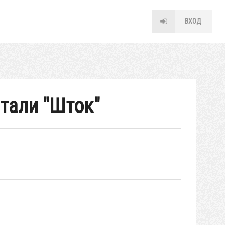
ВХОД
тали "Шток"