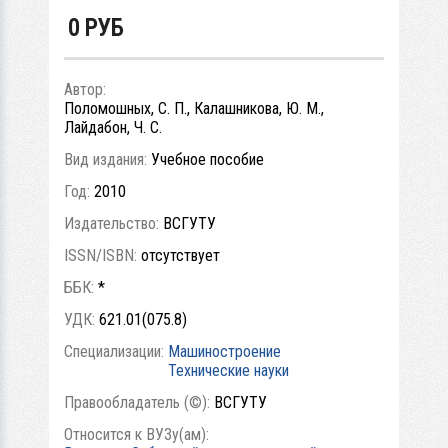
0
РУБ
Автор:
Поломошных, С. П., Калашникова, Ю. М.,
Лайдабон, Ч. С.
Вид издания:
Учебное пособие
Год:
2010
Издательство:
ВСГУТУ
ISSN/ISBN:
отсутствует
ББК:
*
УДК:
621.01(075.8)
Специализации:
Машиностроение
Технические науки
Правообладатель (©):
ВСГУТУ
Относится к ВУЗу(ам):