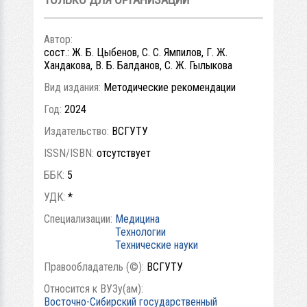
Автор:
сост.: Ж. Б. Цыбенов, С. С. Ямпилов, Г. Ж.
Хандакова, В. Б. Балданов, С. Ж. Гылыкова
Вид издания:
Методические рекомендации
Год:
2024
Издательство:
ВСГУТУ
ISSN/ISBN:
отсутствует
ББК:
5
УДК:
*
Специализации:
Медицина
Технологии
Технические науки
Правообладатель (©):
ВСГУТУ
Относится к ВУЗу(ам):
Восточно-Сибирский государственный