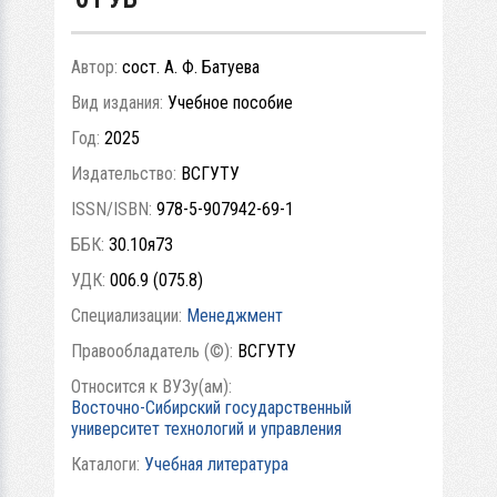
Автор:
сост. А. Ф. Батуева
Вид издания:
Учебное пособие
Год:
2025
Издательство:
ВСГУТУ
ISSN/ISBN:
978-5-907942-69-1
ББК:
30.10я73
УДК:
006.9 (075.8)
Специализации:
Менеджмент
Правообладатель (©):
ВСГУТУ
Относится к ВУЗу(ам):
Восточно-Сибирский государственный
университет технологий и управления
Каталоги:
Учебная литература