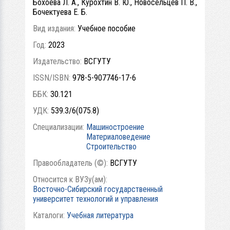
Бохоева Л. А., Курохтин В. Ю., Новосельцев П. В.,
Бочектуева Е. Б.
Вид издания:
Учебное пособие
Год:
2023
Издательство:
ВСГУТУ
ISSN/ISBN:
978-5-907746-17-6
ББК:
30.121
УДК:
539.3/6(075.8)
Специализации:
Машиностроение
Материаловедение
Строительство
Правообладатель (©):
ВСГУТУ
Относится к ВУЗу(ам):
Восточно-Сибирский государственный
университет технологий и управления
Каталоги:
Учебная литература