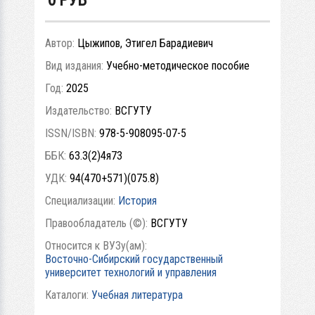
Автор:
Цыжипов, Этигел Барадиевич
Вид издания:
Учебно-методическое пособие
Год:
2025
Издательство:
ВСГУТУ
ISSN/ISBN:
978-5-908095-07-5
ББК:
63.3(2)4я73
УДК:
94(470+571)(075.8)
Специализации:
История
Правообладатель (©):
ВСГУТУ
Относится к ВУЗу(ам):
Восточно-Сибирский государственный
университет технологий и управления
Каталоги:
Учебная литература