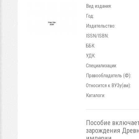
Вид издания:
Год:
Издательство:
ISSN/ISBN:
ББК:
УДК:
Специализации:
Правообладатель (©):
Относится к ВУЗу(ам):
Каталоги:
Пособие включает
зарождения Древн
империи.