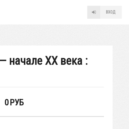
ВХОД
— начале XX века :
0
РУБ