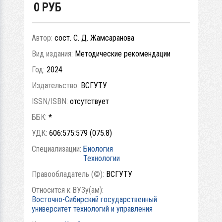
0
РУБ
Автор:
сост. С. Д. Жамсаранова
Вид издания:
Методические рекомендации
Год:
2024
Издательство:
ВСГУТУ
ISSN/ISBN:
отсутствует
ББК:
*
УДК:
606:575:579 (075.8)
Специализации:
Биология
Технологии
Правообладатель (©):
ВСГУТУ
Относится к ВУЗу(ам):
Восточно-Сибирский государственный
университет технологий и управления