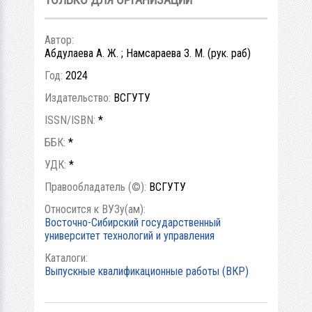
Автор:
Абдулаева А. Ж. ; Намсараева З. М. (рук. раб)
Год:
2024
Издательство:
ВСГУТУ
ISSN/ISBN:
*
ББК:
*
УДК:
*
Правообладатель (©):
ВСГУТУ
Относится к ВУЗу(ам):
Восточно-Сибирский государственный
университет технологий и управления
Каталоги:
Выпускные квалификационные работы (ВКР)