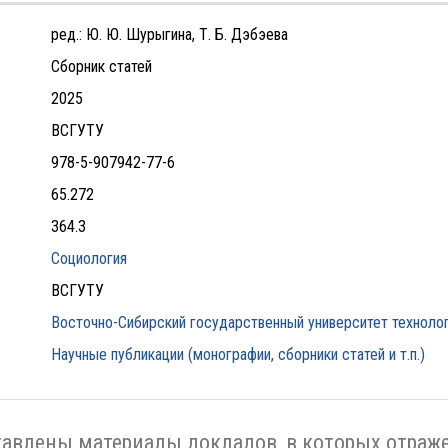
ред.: Ю. Ю. Шурыгина, Т. Б. Дэбэева
Сборник статей
2025
ВСГУТУ
978-5-907942-77-6
65.272
364.3
Социология
ВСГУТУ
Восточно-Сибирский государственный университет технолог
Научные публикации (монографии, сборники статей и т.п.)
тавлены материалы докладов, в которых отра