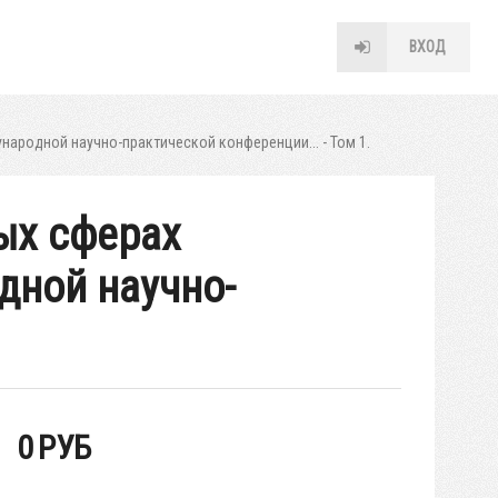
ВХОД
ародной научно-практической конференции... - Том 1.
ых сферах
дной научно-
0
РУБ