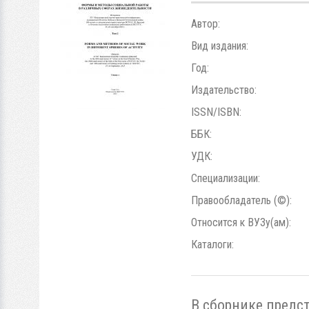
Автор:
Вид издания:
Год:
Издательство:
ISSN/ISBN:
ББК:
УДК:
Специализации:
Правообладатель (©):
Относится к ВУЗу(ам):
Каталоги:
В сборнике предс