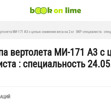
толета МИ-171 А3 с целью снижения веса на 2 кг : ВКР специалиста : спе
па вертолета МИ-171 А3 с 
иста : специальность 24.05
ЗАЦИЙ