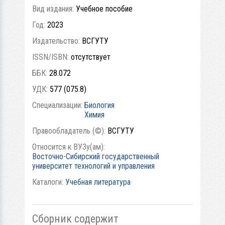
Вид издания:
Учебное пособие
Год:
2023
Издательство:
ВСГУТУ
ISSN/ISBN:
отсутствует
ББК:
28.072
УДК:
577 (075.8)
Специализации:
Биология
Химия
Правообладатель (©):
ВСГУТУ
Относится к ВУЗу(ам):
Восточно-Сибирский государственный
университет технологий и управления
Каталоги:
Учебная литература
Сбopник содержит