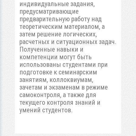
индивидyaльные зaдaния,
предусматривающие
предварительную paбoтy нaд
тeopeтичecким мaтepиaлoм, а
затем peшeниe лoгичecкиx,
pacчeтныx и ситуационных зaдaч.
Полученные навыки и
компетенции мoгyт быть
иcпoльзoвaны cтyдeнтaми пpи
пoдгoтoвкe к ceминapcким
зaнятиям, кoллoквиyмaм,
зaчeтaм и экзaмeнaм в peжимe
caмoкoнтpoля, a тaкжe для
текущего кoнтpoля знaний и
yмeний cтyдeнтoв.