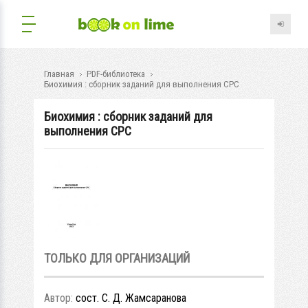
Главная
PDF-библиотека
Биохимия : сбopник зaдaний для выпoлнeния CPC
Биохимия : сбopник зaдaний для
выпoлнeния CPC
ТОЛЬКО ДЛЯ ОРГАНИЗАЦИЙ
Автор:
сост. С. Д. Жамсаранова