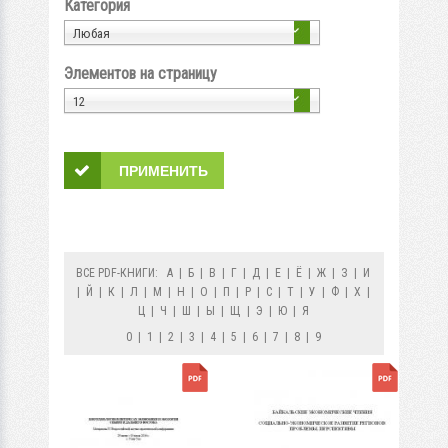
Категория
Любая
Элементов на страницу
12
ВСЕ PDF-КНИГИ:
А
|
Б
|
В
|
Г
|
Д
|
Е
|
Ё
|
Ж
|
З
|
И
|
Й
|
К
|
Л
|
М
|
Н
|
О
|
П
|
Р
|
С
|
Т
|
У
|
Ф
|
Х
|
Ц
|
Ч
|
Ш
|
Ы
|
Щ
|
Э
|
Ю
|
Я
0
|
1
|
2
|
3
|
4
|
5
|
6
|
7
|
8
|
9